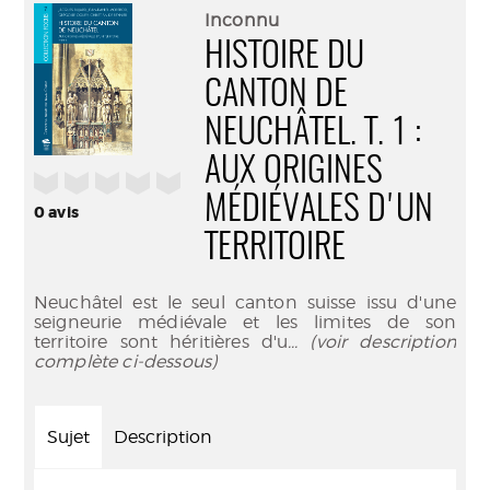
(Nouve
par
Inconnu
fenêtr
mail
HISTOIRE DU
CANTON DE
NEUCHÂTEL. T. 1 :
AUX ORIGINES
/5
MÉDIÉVALES D'UN
0
avis
TERRITOIRE
Neuchâtel est le seul canton suisse issu d'une
seigneurie médiévale et les limites de son
territoire sont héritières d'u
... (voir description
complète ci-dessous)
Sujet
Description