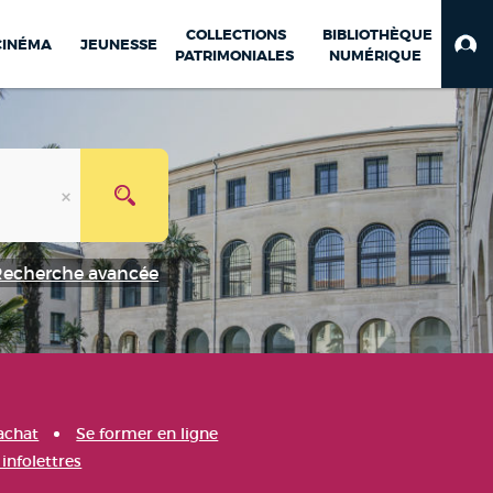
COLLECTIONS
BIBLIOTHÈQUE
CINÉMA
JEUNESSE
PATRIMONIALES
NUMÉRIQUE
Recherche avancée
achat
Se former en ligne
infolettres