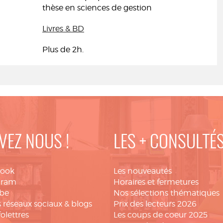
thèse en sciences de gestion
Livres & BD
Plus de 2h.
VEZ NOUS !
LES + CONSULTÉ
book
Les nouveautés
gram
Horaires et fermetures
be
Nos sélections thématiques
 réseaux sociaux & blogs
Prix des lecteurs 2026
folettres
Les coups de coeur 2025