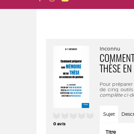
Inconnu
COMMENT
THÈSE EN
Pour préparer 
de cinq outils
complète ci-d
Sujet
Descr
/5
0
avis
Titre