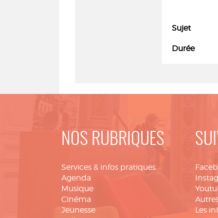
Sujet
Durée
NOS RUBRIQUES
SUI
Services & infos pratiques
Face
Agenda
Insta
Musique
Youtu
Cinéma
Autres
Jeunesse
Les in