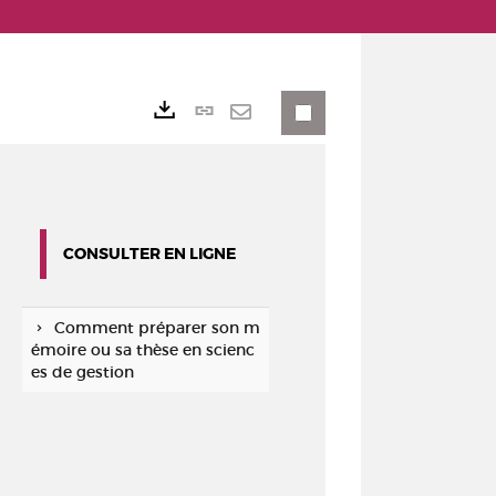
Lien
Exports
permanent
Envoyer
(Nouvelle
par
fenêtre)
mail
CONSULTER EN LIGNE
Comment préparer son m
émoire ou sa thèse en scienc
es de gestion