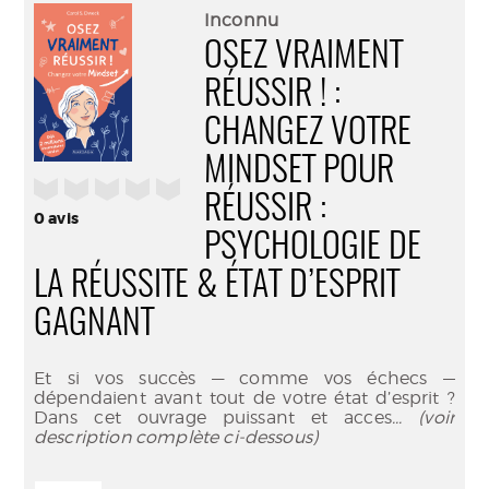
(Nouve
par
Inconnu
fenêtr
mail
OSEZ VRAIMENT
RÉUSSIR ! :
CHANGEZ VOTRE
MINDSET POUR
/5
RÉUSSIR :
0
avis
PSYCHOLOGIE DE
LA RÉUSSITE & ÉTAT D’ESPRIT
GAGNANT
Et si vos succès — comme vos échecs —
dépendaient avant tout de votre état d’esprit ?
Dans cet ouvrage puissant et acces
... (voir
description complète ci-dessous)