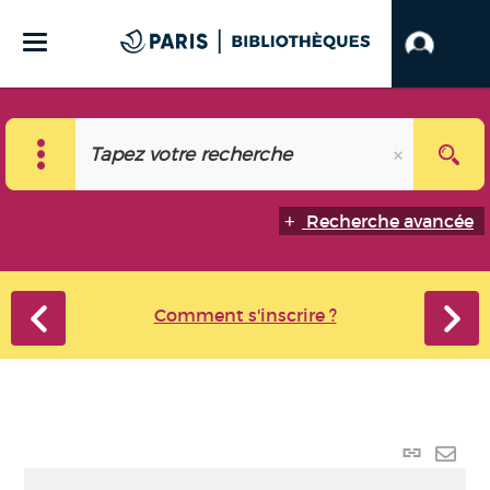
Recherche avancée
Comment s'inscrire ?
Lien
perma
Envo