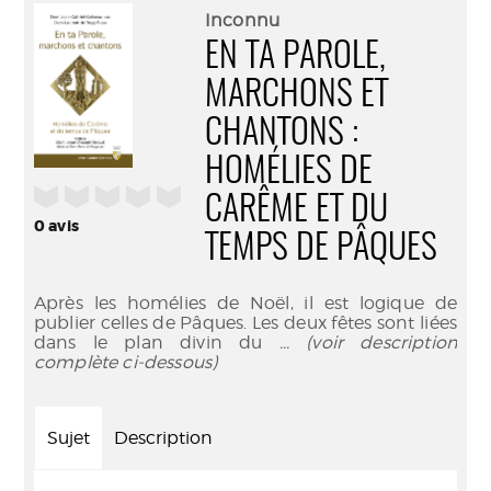
(Nouve
par
Inconnu
fenêtr
mail
EN TA PAROLE,
MARCHONS ET
CHANTONS :
HOMÉLIES DE
/5
CARÊME ET DU
0
avis
TEMPS DE PÂQUES
Après les homélies de Noël, il est logique de
publier celles de Pâques. Les deux fêtes sont liées
dans le plan divin du
... (voir description
complète ci-dessous)
Sujet
Description