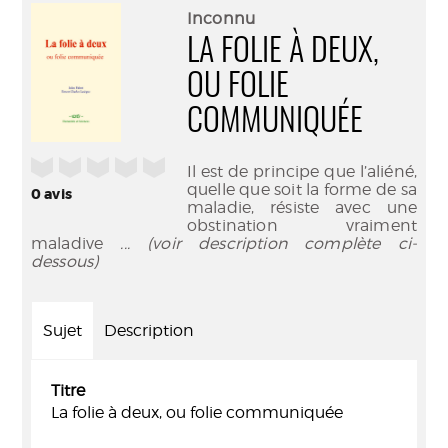
(Nouve
par
Inconnu
fenêtr
mail
LA FOLIE À DEUX,
OU FOLIE
COMMUNIQUÉE
/5
Il est de principe que l’aliéné,
quelle que soit la forme de sa
0
avis
maladie, résiste avec une
obstination vraiment
maladive
... (voir description complète ci-
dessous)
Sujet
Description
Titre
La folie à deux, ou folie communiquée