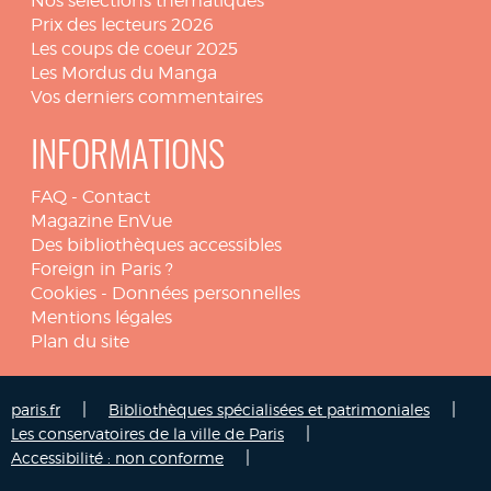
Nos sélections thématiques
Prix des lecteurs 2026
Les coups de coeur 2025
Les Mordus du Manga
Vos derniers commentaires
INFORMATIONS
FAQ
-
Contact
Magazine EnVue
Des bibliothèques accessibles
Foreign in Paris ?
Cookies
-
Données personnelles
Mentions légales
Plan du site
|
|
paris.fr
Bibliothèques spécialisées et patrimoniales
|
Les conservatoires de la ville de Paris
|
Accessibilité : non conforme