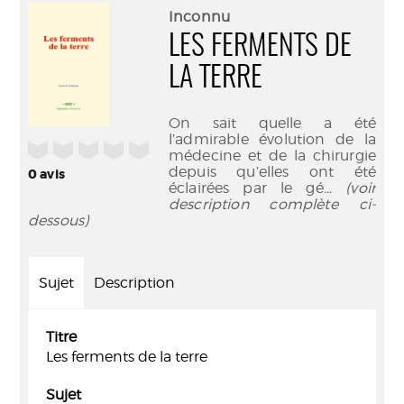
(Nouve
par
Inconnu
fenêtr
mail
LES FERMENTS DE
LA TERRE
On sait quelle a été
l’admirable évolution de la
/5
médecine et de la chirurgie
depuis qu’elles ont été
0
avis
éclairées par le gé
... (voir
description complète ci-
dessous)
Sujet
Description
Titre
Les ferments de la terre
Sujet