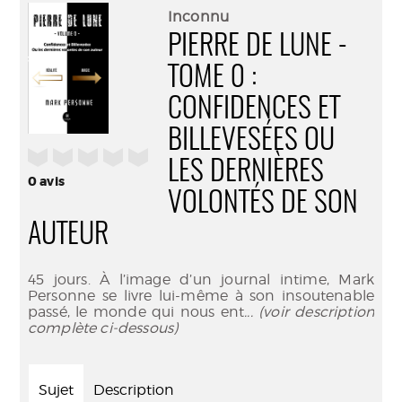
(Nouve
par
Inconnu
fenêtr
mail
PIERRE DE LUNE -
TOME 0 :
CONFIDENCES ET
BILLEVESÉES OU
/5
LES DERNIÈRES
0
avis
VOLONTÉS DE SON
AUTEUR
45 jours. À l’image d’un journal intime, Mark
Personne se livre lui-même à son insoutenable
passé, le monde qui nous ent
... (voir description
complète ci-dessous)
Sujet
Description