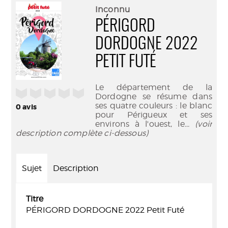
(Nouve
par
Inconnu
fenêtr
mail
PÉRIGORD
DORDOGNE 2022
PETIT FUTÉ
Le département de la
/5
Dordogne se résume dans
ses quatre couleurs : le blanc
0
avis
pour Périgueux et ses
environs à l'ouest, le
... (voir
description complète ci-dessous)
Sujet
Description
Titre
PÉRIGORD DORDOGNE 2022 Petit Futé