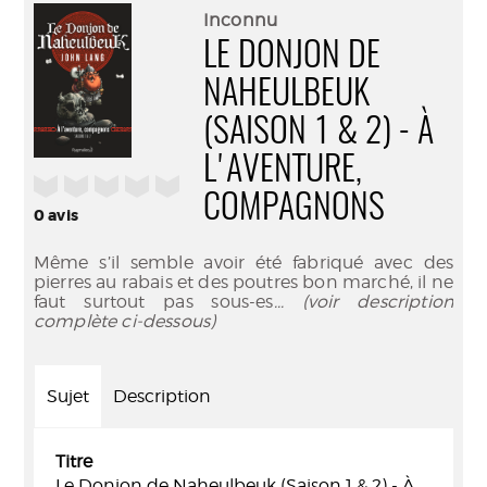
(Nouve
par
Inconnu
fenêtr
mail
LE DONJON DE
NAHEULBEUK
(SAISON 1 & 2) - À
L'AVENTURE,
/5
COMPAGNONS
0
avis
Même s’il semble avoir été fabriqué avec des
pierres au rabais et des poutres bon marché, il ne
faut surtout pas sous-es
... (voir description
complète ci-dessous)
Sujet
Description
Titre
Le Donjon de Naheulbeuk (Saison 1 & 2) - À