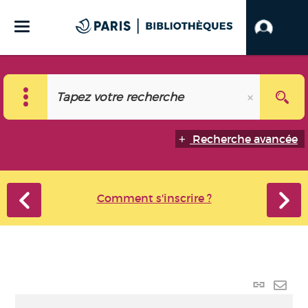
Recherche avancée
Comment s'inscrire ?
Lien
perma
Envo