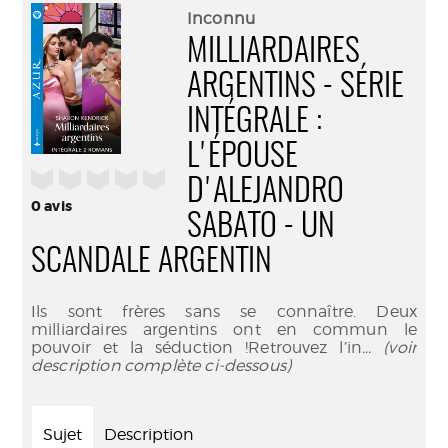
(Nouve
par
Inconnu
fenêtr
mail
MILLIARDAIRES
ARGENTINS - SÉRIE
INTÉGRALE :
L'ÉPOUSE
/5
D'ALEJANDRO
0
avis
SABATO - UN
SCANDALE ARGENTIN
Ils sont frères sans se connaître. Deux
milliardaires argentins ont en commun le
pouvoir et la séduction !Retrouvez l’in
... (voir
description complète ci-dessous)
Sujet
Description