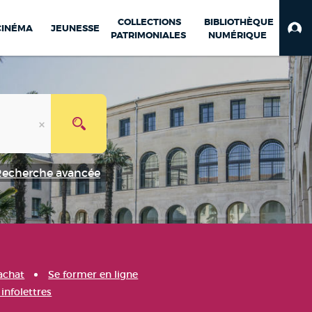
COLLECTIONS
BIBLIOTHÈQUE
CINÉMA
JEUNESSE
PATRIMONIALES
NUMÉRIQUE
Recherche avancée
achat
Se former en ligne
infolettres