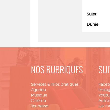
Sujet
Durée
NOS RUBRIQUES
SUI
Services & infos pratiques
Face
Agenda
Insta
Musique
Youtu
Cinéma
Autres
Jeunesse
Les in