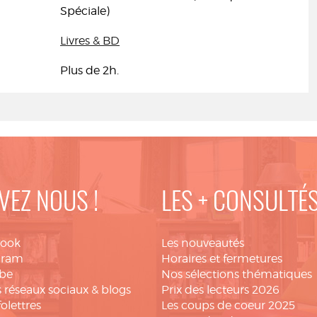
Spéciale)
Livres & BD
Plus de 2h.
VEZ NOUS !
LES + CONSULTÉ
book
Les nouveautés
gram
Horaires et fermetures
be
Nos sélections thématiques
 réseaux sociaux & blogs
Prix des lecteurs 2026
folettres
Les coups de coeur 2025