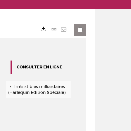
Lien
Exports
permanent
Envoyer
(Nouvelle
par
fenêtre)
mail
CONSULTER EN LIGNE
Irrésistibles milliardaires
(Harlequin Edition Spéciale)