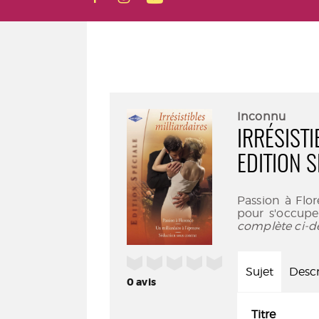
Inconnu
IRRÉSIST
EDITION S
Passion à Flor
pour s'occuper
complète ci-d
/5
Sujet
Descr
0
avis
Titre