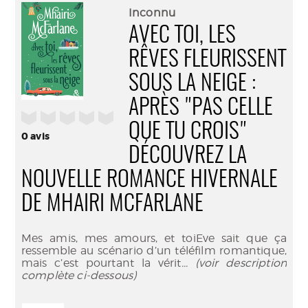
(Nouve
par
Inconnu
fenêtr
mail
AVEC TOI, LES
RÊVES FLEURISSENT
SOUS LA NEIGE :
APRÈS "PAS CELLE
/5
QUE TU CROIS"
0
avis
DÉCOUVREZ LA
NOUVELLE ROMANCE HIVERNALE
DE MHAIRI MCFARLANE
Mes amis, mes amours, et toiEve sait que ça
ressemble au scénario d’un téléfilm romantique,
mais c’est pourtant la vérit
... (voir description
complète ci-dessous)