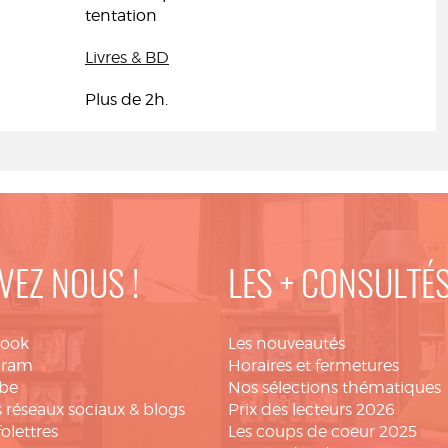
tentation
Livres & BD
Plus de 2h.
VEZ NOUS !
LES + CONSULTÉ
book
Les nouveautés
gram
Horaires et fermetures
be
Nos sélections thématiques
 réseaux sociaux & blogs
Prix des lecteurs 2026
folettres
Les coups de coeur 2025