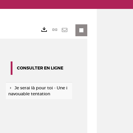
Lien
Exports
permanent
Envoyer
(Nouvelle
par
fenêtre)
mail
CONSULTER EN LIGNE
Je serai là pour toi - Une i
navouable tentation