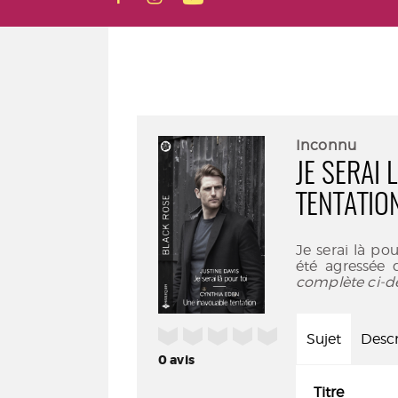
Inconnu
JE SERAI 
TENTATIO
Je serai là po
été agressée 
complète ci-d
/5
Sujet
Descr
0
avis
Titre