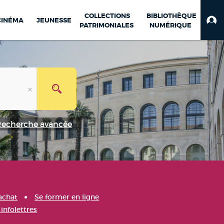
COLLECTIONS
BIBLIOTHÈQUE
CINÉMA
JEUNESSE
PATRIMONIALES
NUMÉRIQUE
Recherche avancée
achat
Se former en ligne
infolettres