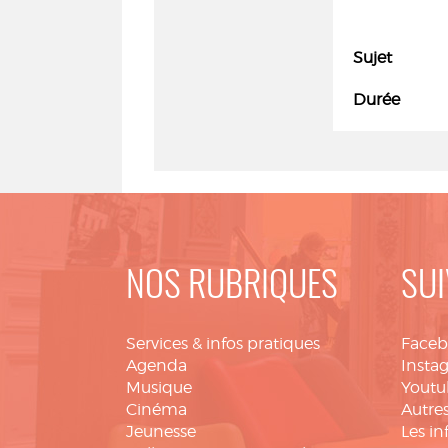
Sujet
Durée
NOS RUBRIQUES
SUI
Services & infos pratiques
Face
Agenda
Insta
Musique
Youtu
Cinéma
Autres
Jeunesse
Les in