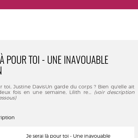
LÀ POUR TOI - UNE INAVOUABLE
N
ur toi, Justine DavisUn garde du corps ? Bien qu'elle ait
deux fois en une semaine, Lilith re
... (voir description
essous)
iption
Je serai là pour toi - Une inavouable