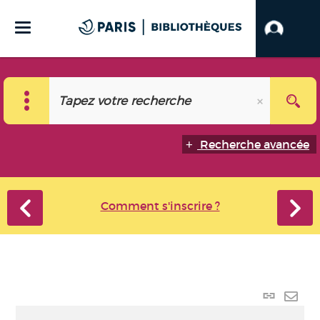
Recherche avancée
Comment s'inscrire ?
Lien
perma
Envo