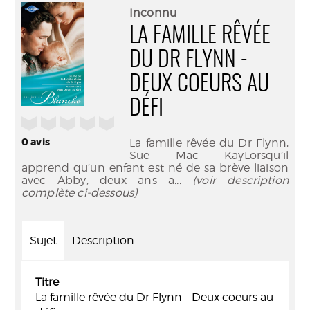
(Nouve
par
Inconnu
fenêtr
mail
LA FAMILLE RÊVÉE
DU DR FLYNN -
DEUX COEURS AU
DÉFI
/5
0
avis
La famille rêvée du Dr Flynn,
Sue Mac KayLorsqu’il
apprend qu’un enfant est né de sa brève liaison
avec Abby, deux ans a
... (voir description
complète ci-dessous)
Sujet
Description
Titre
La famille rêvée du Dr Flynn - Deux coeurs au