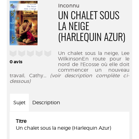
(Nouve
par
Inconnu
fenêtr
mail
UN CHALET SOUS
LA NEIGE
(HARLEQUIN AZUR)
/5
Un chalet sous la neige, Lee
WilkinsonEn route pour le
0
avis
nord de l'Ecosse où elle doit
commencer un nouveau
travail, Cathy
... (voir description complète ci-
dessous)
Sujet
Description
Titre
Un chalet sous la neige (Harlequin Azur)