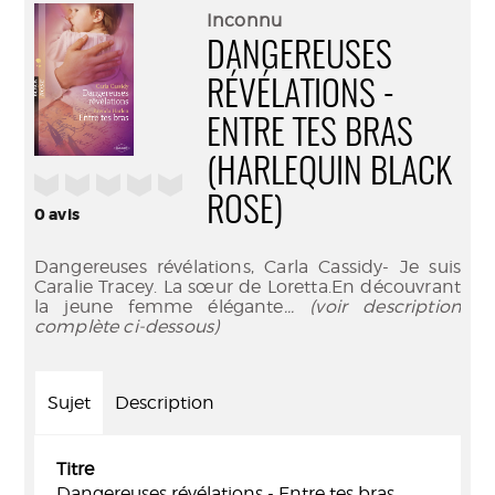
(Nouve
par
Inconnu
fenêtr
mail
DANGEREUSES
RÉVÉLATIONS -
ENTRE TES BRAS
(HARLEQUIN BLACK
/5
ROSE)
0
avis
Dangereuses révélations, Carla Cassidy- Je suis
Caralie Tracey. La sœur de Loretta.En découvrant
la jeune femme élégante
... (voir description
complète ci-dessous)
Sujet
Description
Titre
Dangereuses révélations - Entre tes bras