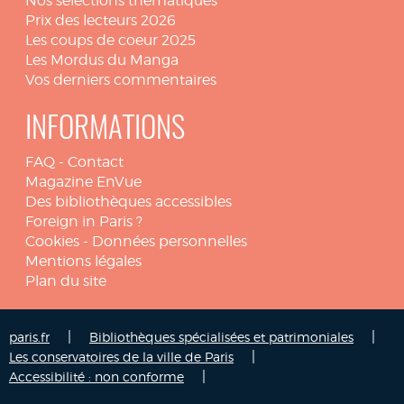
Nos sélections thématiques
Prix des lecteurs 2026
Les coups de coeur 2025
Les Mordus du Manga
Vos derniers commentaires
INFORMATIONS
FAQ
-
Contact
Magazine EnVue
Des bibliothèques accessibles
Foreign in Paris ?
Cookies
-
Données personnelles
Mentions légales
Plan du site
|
|
paris.fr
Bibliothèques spécialisées et patrimoniales
|
Les conservatoires de la ville de Paris
|
Accessibilité : non conforme