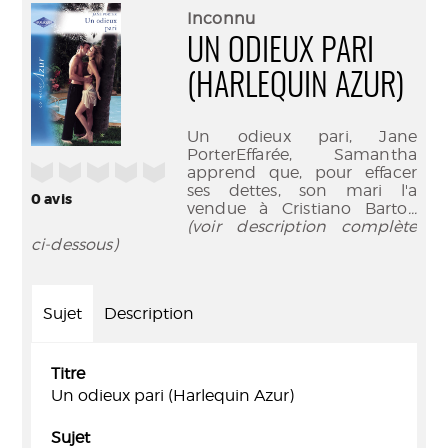
(Nouve
par
Inconnu
fenêtr
mail
UN ODIEUX PARI
(HARLEQUIN AZUR)
Un odieux pari, Jane
PorterEffarée, Samantha
/5
apprend que, pour effacer
ses dettes, son mari l'a
0
avis
vendue à Cristiano Barto
...
(voir description complète
ci-dessous)
Sujet
Description
Titre
Un odieux pari (Harlequin Azur)
Sujet