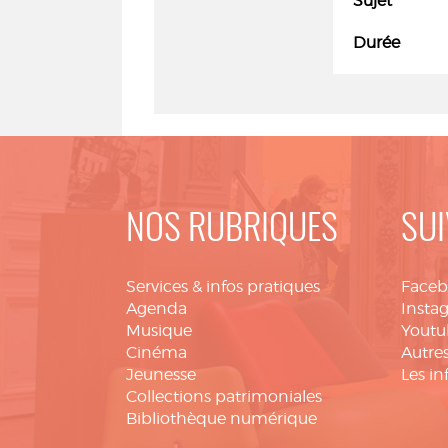
Sujet
Durée
NOS RUBRIQUES
SUI
Services & infos pratiques
Face
Agenda
Insta
Musique
Youtu
Cinéma
Autres
Jeunesse
Les in
Collections patrimoniales
Bibliothèque numérique