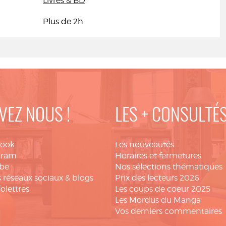
Livres & BD
Plus de 2h.
VEZ NOUS !
LES + CONSULTÉ
book
Les nouveautés
gram
Horaires et fermetures
be
Nos sélections thématiques
 réseaux sociaux & blogs
Prix des lecteurs 2026
folettres
Les coups de coeur 2025
Les Mordus du Manga
Vos derniers commentaires