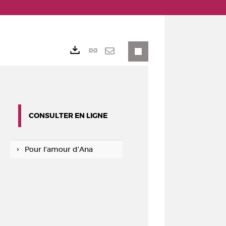
Lien
Exports
permanent
Envoyer
(Nouvelle
par
fenêtre)
mail
CONSULTER EN LIGNE
Pour l'amour d'Ana