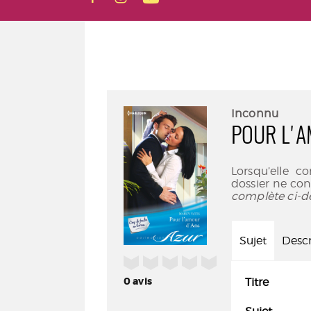
Inconnu
POUR L'
Lorsqu’elle c
dossier ne conf
complète ci-d
Sujet
Descr
/5
0
avis
Titre