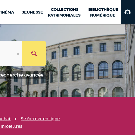
COLLECTIONS
BIBLIOTHÈQUE
CINÉMA
JEUNESSE
PATRIMONIALES
NUMÉRIQUE
Recherche avancée
achat
Se former en ligne
infolettres