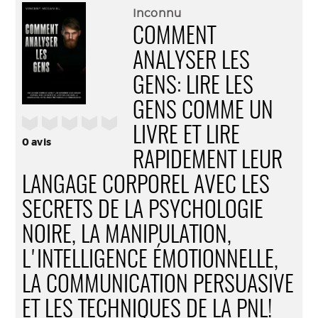
(Nouve
par
Inconnu
fenêtr
mail
COMMENT
ANALYSER LES
GENS: LIRE LES
GENS COMME UN
/5
LIVRE ET LIRE
0
avis
RAPIDEMENT LEUR
LANGAGE CORPOREL AVEC LES
SECRETS DE LA PSYCHOLOGIE
NOIRE, LA MANIPULATION,
L'INTELLIGENCE ÉMOTIONNELLE,
LA COMMUNICATION PERSUASIVE
ET LES TECHNIQUES DE LA PNL!