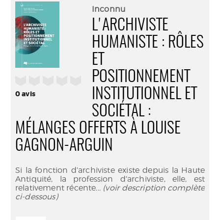
(Nouve
par
Inconnu
fenêtr
mail
L'ARCHIVISTE
HUMANISTE : RÔLES
ET
POSITIONNEMENT
/5
INSTITUTIONNEL ET
0
avis
SOCIÉTAL :
MÉLANGES OFFERTS À LOUISE
GAGNON-ARGUIN
Si la fonction d’archiviste existe depuis la Haute
Antiquité, la profession d’archiviste, elle, est
relativement récente
... (voir description complète
ci-dessous)