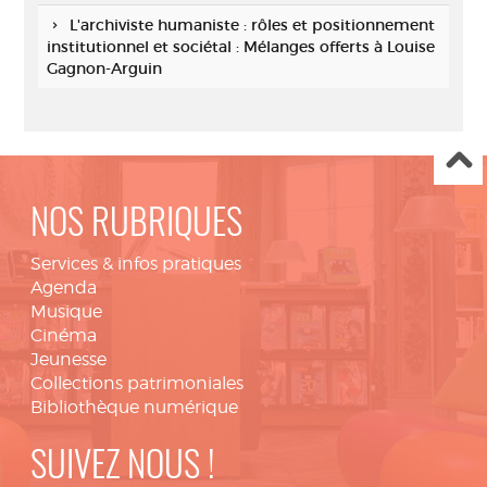
L'archiviste humaniste : rôles et positionnement
institutionnel et sociétal : Mélanges offerts à Louise
Gagnon-Arguin
NOS RUBRIQUES
Services & infos pratiques
Agenda
Musique
Cinéma
Jeunesse
Collections patrimoniales
Bibliothèque numérique
SUIVEZ NOUS !