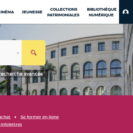
COLLECTIONS
BIBLIOTHÈQUE
CINÉMA
JEUNESSE
PATRIMONIALES
NUMÉRIQUE
Recherche avancée
achat
Se former en ligne
infolettres