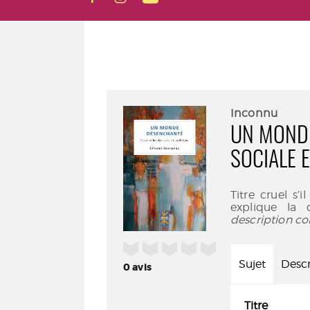
Inconnu
UN MONDE
SOCIALE E
Titre cruel s
explique la 
description co
/5
Sujet
Descr
0
avis
Titre