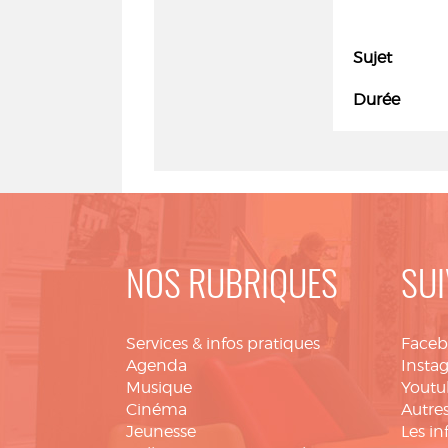
Sujet
Durée
NOS RUBRIQUES
SUI
Services & infos pratiques
Face
Agenda
Insta
Musique
Youtu
Cinéma
Autres
Jeunesse
Les in