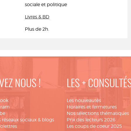
sociale et politique
Livres & BD
Plus de 2h.
VEZ NOUS !
LES + CONSULTÉ
book
Les nouveautés
gram
Horaires et fermetures
be
Nos sélections thématiques
 réseaux sociaux & blogs
Prix des lecteurs 2026
folettres
Les coups de coeur 2025