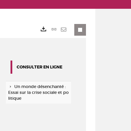
Lien
Exports
permanent
Envoyer
(Nouvelle
par
fenêtre)
mail
CONSULTER EN LIGNE
Un monde désenchanté :
Essai sur la crise sociale et po
litique