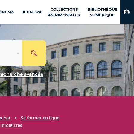
COLLECTIONS
BIBLIOTHÈQUE
CINÉMA
JEUNESSE
PATRIMONIALES
NUMÉRIQUE
Recherche avancée
achat
Se former en ligne
infolettres