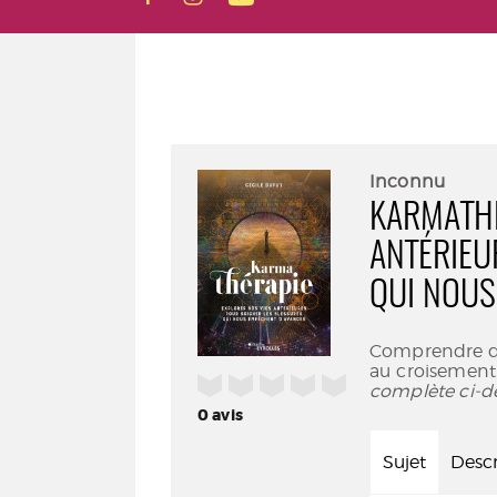
Inconnu
KARMATHÉ
ANTÉRIEU
QUI NOUS
Comprendre d’
au croisement 
/5
complète ci-d
0
avis
Sujet
Descr