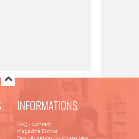
S
INFORMATIONS
FAQ
-
Contact
Magazine EnVue
Des bibliothèques accessibles