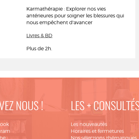
Karmathérapie : Explorer nos vies
antérieures pour soigner les blessures qui
nous empêchent d'avancer
Livres & BD
Plus de 2h.
VEZ NOUS !
LES + CONSULTÉ
book
Les nouveautés
gram
Horaires et fermetures
be
Nos sélections thématiques