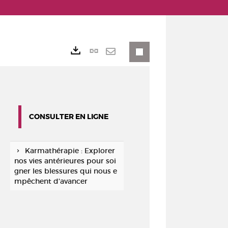
Lien
Exports
permanent
Envoyer
(Nouvelle
par
fenêtre)
mail
CONSULTER EN LIGNE
Karmathérapie : Explorer
nos vies antérieures pour soi
gner les blessures qui nous e
mpêchent d'avancer