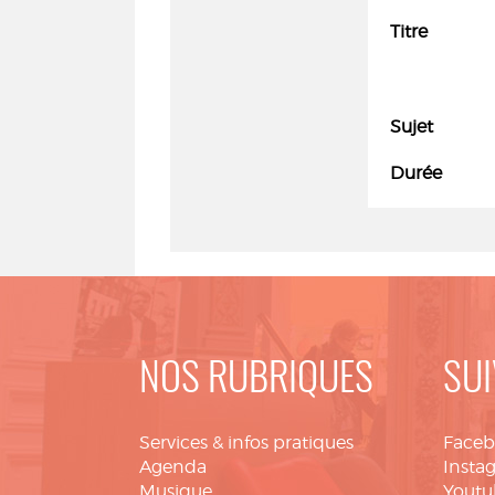
Titre
Sujet
Durée
NOS RUBRIQUES
SUI
Services & infos pratiques
Face
Agenda
Insta
Musique
Youtu