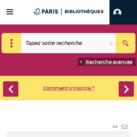
Recherche avancée
Comment s'inscrire ?
Lien
perma
Envo