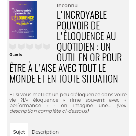
(Nouve
par
Inconnu
fenêtr
mail
L'INCROYABLE
POUVOIR DE
L'ÉLOQUENCE AU
/5
QUOTIDIEN : UN
0
avis
OUTIL EN OR POUR
ÊTRE À L'AISE AVEC TOUT LE
MONDE ET EN TOUTE SITUATION
Et si vous mettiez un peu d'éloquence dans votre
vie ?L'« éloquence » rime souvent avec «
performance » : on imagine une
... (voir
description complète ci-dessous)
Sujet
Description