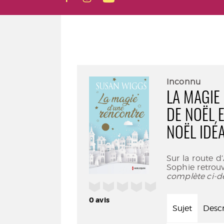
Inconnu
LA MAGIE
DE NOËL 
NOËL IDÉA
Sur la route d
Sophie retrouv
complète ci-d
/5
0
avis
Sujet
Descr