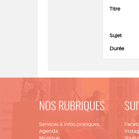
Titre
Sujet
Durée
NOS RUBRIQUES
SUI
Services & infos pratiques
Face
Agenda
Insta
Musique
Youtu