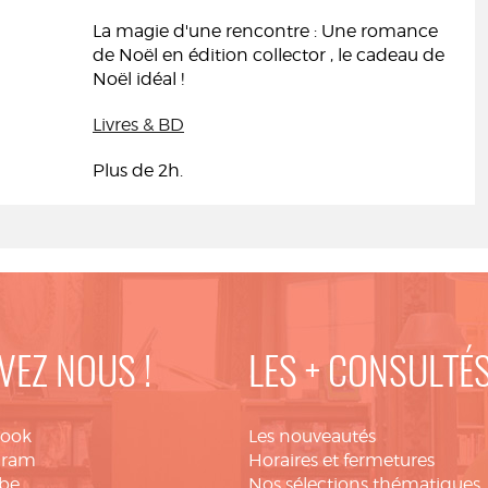
La magie d'une rencontre : Une romance
de Noël en édition collector , le cadeau de
Noël idéal !
Livres & BD
Plus de 2h.
VEZ NOUS !
LES + CONSULTÉ
book
Les nouveautés
gram
Horaires et fermetures
be
Nos sélections thématiques