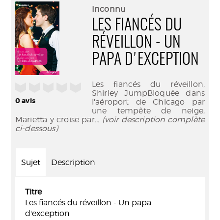
(Nouve
par
Inconnu
fenêtr
mail
LES FIANCÉS DU
RÉVEILLON - UN
PAPA D'EXCEPTION
Les fiancés du réveillon,
/5
Shirley JumpBloquée dans
0
avis
l'aéroport de Chicago par
une tempête de neige,
Marietta y croise par
... (voir description complète
ci-dessous)
Sujet
Description
Titre
Les fiancés du réveillon - Un papa
d'exception