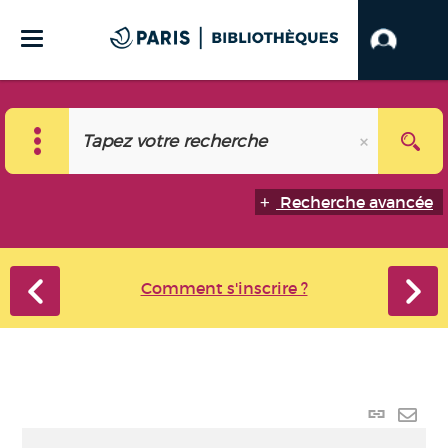
Recherche avancée
Comment s'inscrire ?
Lien
perma
Envo