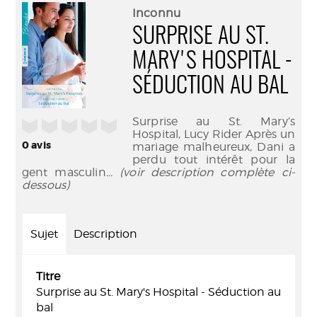
(Nouve
par
Inconnu
fenêtr
mail
SURPRISE AU ST.
MARY'S HOSPITAL -
SÉDUCTION AU BAL
Surprise au St. Mary’s
/5
Hospital, Lucy Rider Après un
0
avis
mariage malheureux, Dani a
perdu tout intérêt pour la
gent masculin
... (voir description complète ci-
dessous)
Sujet
Description
Titre
Surprise au St. Mary's Hospital - Séduction au
bal