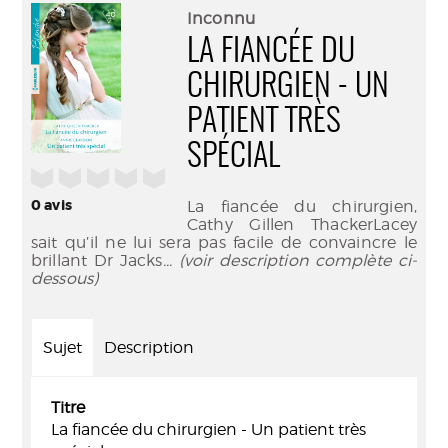
(Nouve
par
Inconnu
fenêtr
mail
LA FIANCÉE DU
CHIRURGIEN - UN
PATIENT TRÈS
SPÉCIAL
/5
0
avis
La fiancée du chirurgien,
Cathy Gillen ThackerLacey
sait qu’il ne lui sera pas facile de convaincre le
brillant Dr Jacks
... (voir description complète ci-
dessous)
Sujet
Description
Titre
La fiancée du chirurgien - Un patient très