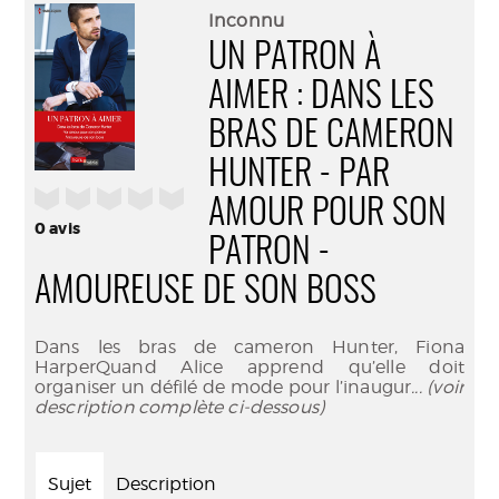
(Nouve
par
Inconnu
fenêtr
mail
UN PATRON À
AIMER : DANS LES
BRAS DE CAMERON
HUNTER - PAR
/5
AMOUR POUR SON
0
avis
PATRON -
AMOUREUSE DE SON BOSS
Dans les bras de cameron Hunter, Fiona
HarperQuand Alice apprend qu’elle doit
organiser un défilé de mode pour l’inaugur
... (voir
description complète ci-dessous)
Sujet
Description