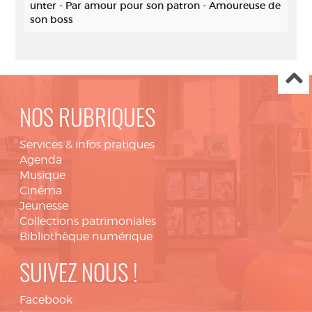
unter - Par amour pour son patron - Amoureuse de
son boss
NOS RUBRIQUES
Services & infos pratiques
Agenda
Musique
Cinéma
Jeunesse
Collections patrimoniales
Bibliothèque numérique
SUIVEZ NOUS !
Facebook