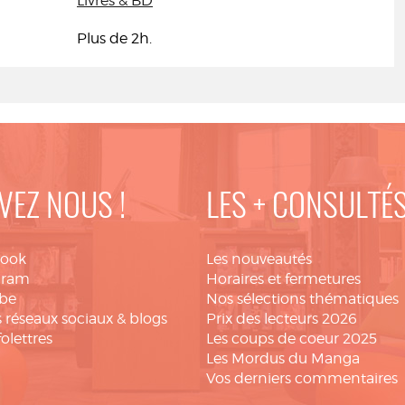
Livres & BD
Plus de 2h.
VEZ NOUS !
LES + CONSULTÉ
book
Les nouveautés
gram
Horaires et fermetures
be
Nos sélections thématiques
 réseaux sociaux & blogs
Prix des lecteurs 2026
folettres
Les coups de coeur 2025
Les Mordus du Manga
Vos derniers commentaires