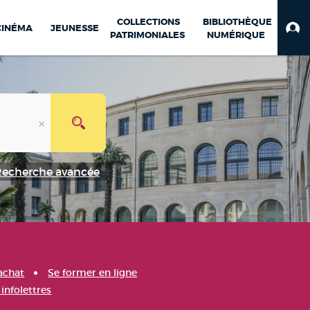
COLLECTIONS
BIBLIOTHÈQUE
CINÉMA
JEUNESSE
PATRIMONIALES
NUMÉRIQUE
Recherche avancée
achat
Se former en ligne
infolettres