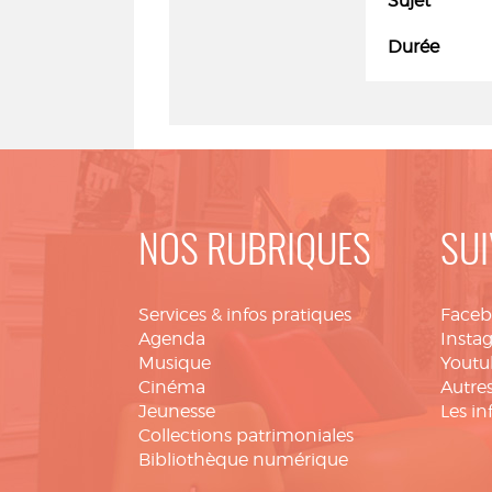
Sujet
Durée
NOS RUBRIQUES
SUI
Services & infos pratiques
Face
Agenda
Insta
Musique
Youtu
Cinéma
Autres
Jeunesse
Les in
Collections patrimoniales
Bibliothèque numérique