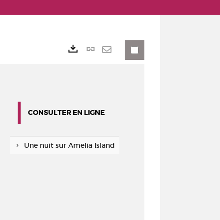
Lien
Exports
permanent
Envoyer
(Nouvelle
par
fenêtre)
mail
CONSULTER EN LIGNE
Une nuit sur Amelia Island