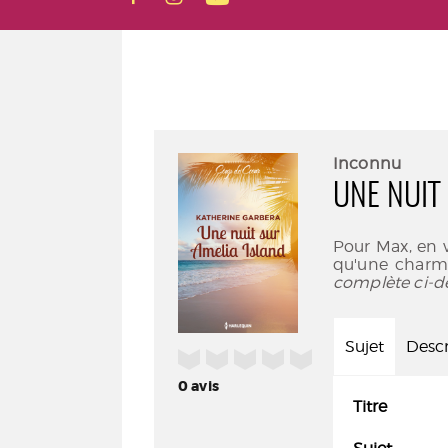
Inconnu
UNE NUIT
Pour Max, en vo
qu'une charma
complète ci-d
Sujet
Descr
/5
0
avis
Titre