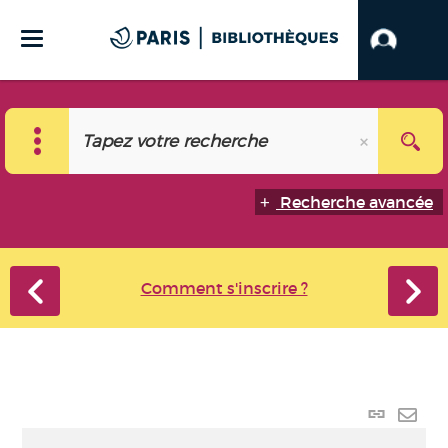
Recherche avancée
Comment s'inscrire ?
Lien
perma
Envo