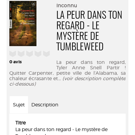
(Nouve
par
Inconnu
fenêtr
mail
LA PEUR DANS TON
REGARD - LE
MYSTÈRE DE
TUMBLEWEED
/5
0
avis
La peur dans ton regard,
Tyler Anne Snell Partir !
Quitter Carpenter, petite ville de l’Alabama, sa
chaleur écrasante et
... (voir description complète
ci-dessous)
Sujet
Description
Titre
La peur dans ton regard - Le mystère de