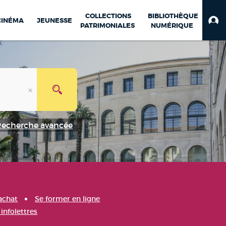
COLLECTIONS
BIBLIOTHÈQUE
CINÉMA
JEUNESSE
PATRIMONIALES
NUMÉRIQUE
Recherche avancée
achat
Se former en ligne
infolettres