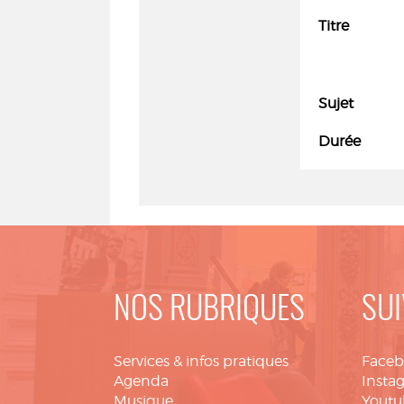
Titre
Sujet
Durée
NOS RUBRIQUES
SUI
Services & infos pratiques
Face
Agenda
Insta
Musique
Youtu