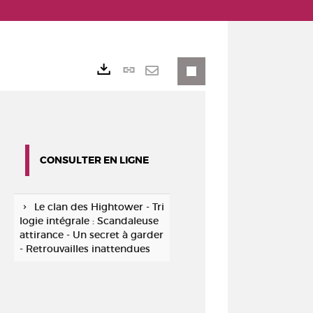
Lien
Exports
permanent
Envoyer
(Nouvelle
par
fenêtre)
mail
CONSULTER EN LIGNE
Le clan des Hightower - Tri
logie intégrale : Scandaleuse
attirance - Un secret à garder
- Retrouvailles inattendues