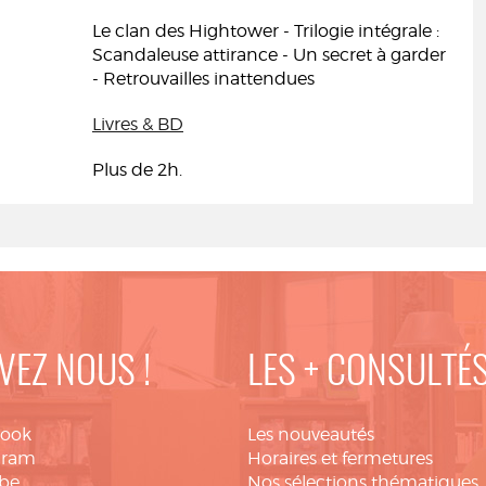
Le clan des Hightower - Trilogie intégrale :
Scandaleuse attirance - Un secret à garder
- Retrouvailles inattendues
Livres & BD
Plus de 2h.
VEZ NOUS !
LES + CONSULTÉ
book
Les nouveautés
gram
Horaires et fermetures
be
Nos sélections thématiques