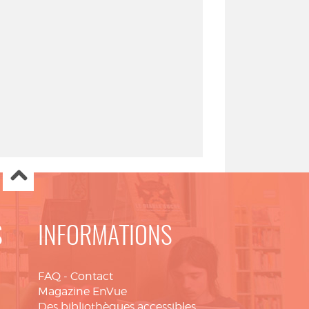
S
INFORMATIONS
FAQ
-
Contact
Magazine EnVue
Des bibliothèques accessibles