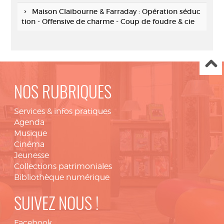
Maison Claibourne & Farraday : Opération séduc
tion - Offensive de charme - Coup de foudre & cie
NOS RUBRIQUES
Services & infos pratiques
Agenda
Musique
Cinéma
Jeunesse
Collections patrimoniales
Bibliothèque numérique
SUIVEZ NOUS !
Facebook