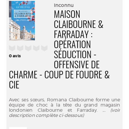
(Nouve
par
Inconnu
fenêtr
mail
MAISON
CLAIBOURNE &
FARRADAY :
OPÉRATION
/5
SÉDUCTION -
0
avis
OFFENSIVE DE
CHARME - COUP DE FOUDRE &
CIE
Avec ses sœurs, Romana Claibourne forme une
équipe de choc à la tête du grand magasin
londonien Claibourne et Farraday.
... (voir
description complète ci-dessous)