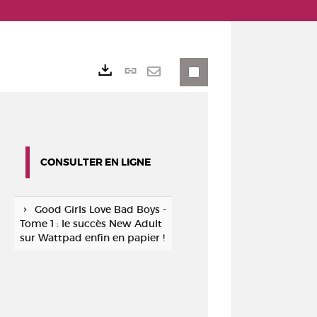
Lien
Exports
permanent
Envoyer
(Nouvelle
par
fenêtre)
mail
CONSULTER EN LIGNE
Good Girls Love Bad Boys -
Tome 1 : le succès New Adult
sur Wattpad enfin en papier !