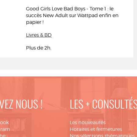
Good Girls Love Bad Boys - Tome 1 : le
succès New Adult sur Wattpad enfin en
papier !
Livres & BD
Plus de 2h.
VEZ NOUS !
LES + CONSULTÉ
book
Les nouveautés
gram
Horaires et fermetures
be
Nos sélections thématiques