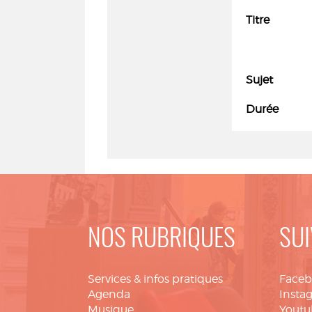
Titre
Sujet
Durée
NOS RUBRIQUES
SUI
Services & infos pratiques
Face
Agenda
Insta
Musique
Youtu