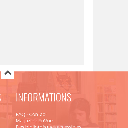
S
INFORMATIONS
FAQ
-
Contact
Magazine EnVue
Des bibliothèques accessibles