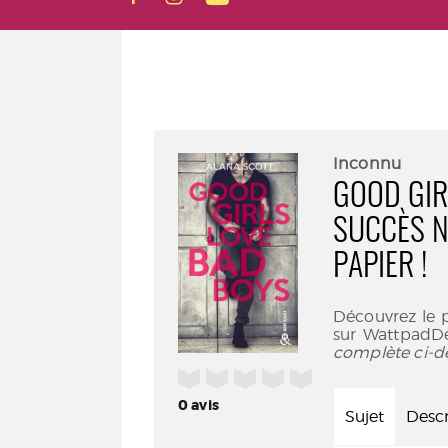
Inconnu
GOOD GIRL
SUCCÈS N
PAPIER !
Découvrez le p
sur WattpadDéj
complète ci-d
/5
0
avis
Sujet
Descr