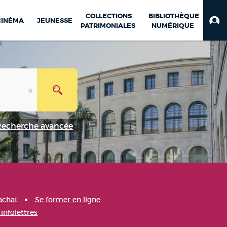
COLLECTIONS
BIBLIOTHÈQUE
CINÉMA
JEUNESSE
PATRIMONIALES
NUMÉRIQUE
Recherche avancée
achat
Se former en ligne
infolettres