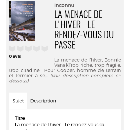
(Nouve
par
Inconnu
fenêtr
mail
LA MENACE DE
L'HIVER - LE
RENDEZ-VOUS DU
PASSÉ
/5
0
avis
La menace de l’hiver, Bonnie
VanakTrop riche, trop fragile,
trop citadine… Pour Cooper, homme de terrain
et fermier à se
... (voir description complète ci-
dessous)
Sujet
Description
Titre
La menace de l'hiver - Le rendez-vous du