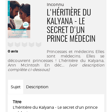
(Nouve
par
Inconnu
fenêtr
mail
L'HÉRITIÈRE DU
KALYANA - LE
SECRET D'UN
PRINCE MÉDECIN
/5
0
avis
Princesses et médecins Elles
sont médecins. Elles se
découvrent princesses ! L’héritière du Kalyana,
Ann McIntosh En déc
... (voir description
complète ci-dessous)
Sujet
Description
Titre
L'héritière du Kalyana - Le secret d'un prince