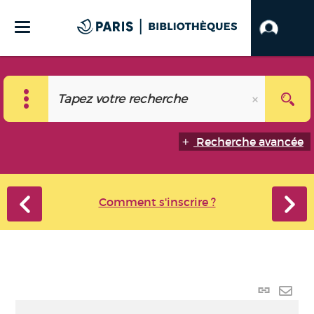
Recherche avancée
Comment s'inscrire ?
Lien
perma
Envo