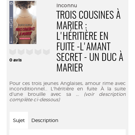
(Nouve
par
Inconnu
fenêtr
mail
TROIS COUSINES À
MARIER :
L'HÉRITIÈRE EN
FUITE -L'AMANT
/5
SECRET - UN DUC À
0
avis
MARIER
Pour ces trois jeunes Anglaises, amour rime avec
inconditionnel… L'héritière en fuite À la suite
d’une brouille avec sa
... (voir description
complète ci-dessous)
Sujet
Description