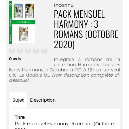
(Nouve
par
Inconnu
fenêtr
mail
PACK MENSUEL
HARMONY : 3
ROMANS (OCTOBRE
2020)
/5
0
avis
Intégrale 3 romans de la
collection Harmony : tous les
livres Harmony d'Octobre (n°10 à 12) en un seul
clic !Le double b
... (voir description complète ci-
dessous)
Sujet
Description
Titre
Pack mensuel Harmony : 3 romans (Octobre