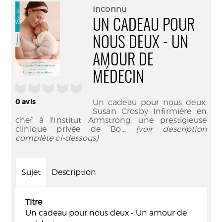
(Nouve
par
Inconnu
fenêtr
mail
UN CADEAU POUR
NOUS DEUX - UN
AMOUR DE
MÉDECIN
/5
0
avis
Un cadeau pour nous deux,
Susan Crosby Infirmière en
chef à l'Institut Armstrong, une prestigieuse
clinique privée de Bo
... (voir description
complète ci-dessous)
Sujet
Description
Titre
Un cadeau pour nous deux - Un amour de