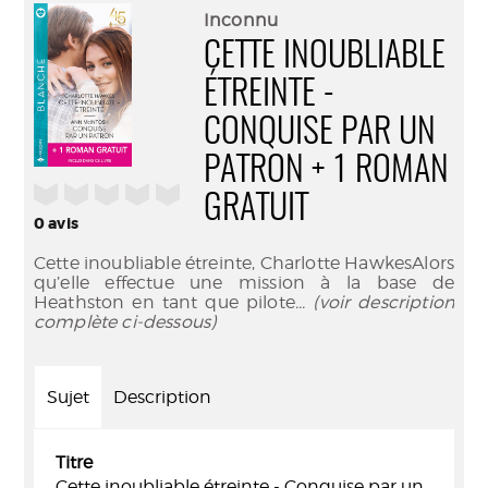
(Nouve
par
Inconnu
fenêtr
mail
CETTE INOUBLIABLE
ÉTREINTE -
CONQUISE PAR UN
PATRON + 1 ROMAN
/5
GRATUIT
0
avis
Cette inoubliable étreinte, Charlotte HawkesAlors
qu’elle effectue une mission à la base de
Heathston en tant que pilote
... (voir description
complète ci-dessous)
Sujet
Description
Titre
Cette inoubliable étreinte - Conquise par un