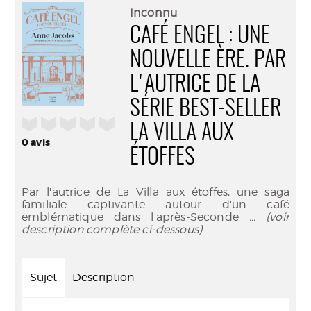
(Nouve
par
Inconnu
fenêtr
mail
CAFÉ ENGEL : UNE
NOUVELLE ÈRE. PAR
L'AUTRICE DE LA
SÉRIE BEST-SELLER
/5
LA VILLA AUX
0
avis
ÉTOFFES
Par l'autrice de La Villa aux étoffes, une saga
familiale captivante autour d'un café
emblématique dans l'après-Seconde
... (voir
description complète ci-dessous)
Sujet
Description