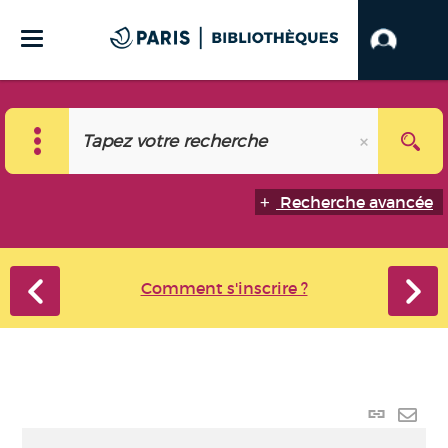
Recherche avancée
Comment s'inscrire ?
Lien
perma
Envo