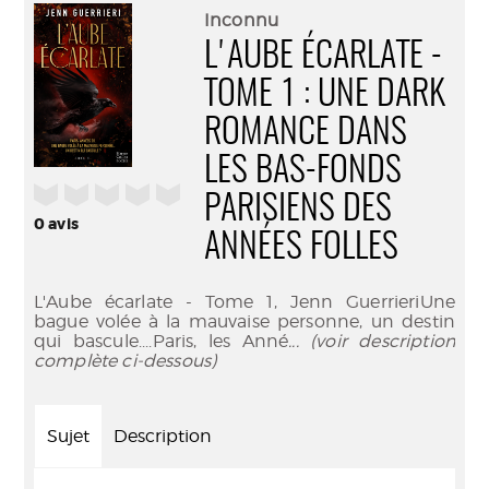
(Nouve
par
Inconnu
fenêtr
mail
L'AUBE ÉCARLATE -
TOME 1 : UNE DARK
ROMANCE DANS
LES BAS-FONDS
/5
PARISIENS DES
0
avis
ANNÉES FOLLES
L'Aube écarlate - Tome 1, Jenn GuerrieriUne
bague volée à la mauvaise personne, un destin
qui bascule....Paris, les Anné
... (voir description
complète ci-dessous)
Sujet
Description