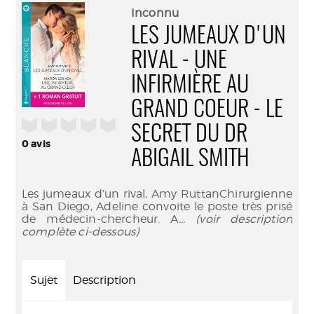
(Nouve
par
Inconnu
fenêtr
mail
LES JUMEAUX D'UN
RIVAL - UNE
INFIRMIÈRE AU
GRAND COEUR - LE
/5
SECRET DU DR
0
avis
ABIGAIL SMITH
Les jumeaux d’un rival, Amy RuttanChirurgienne
à San Diego, Adeline convoite le poste très prisé
de médecin-chercheur. A
... (voir description
complète ci-dessous)
Sujet
Description