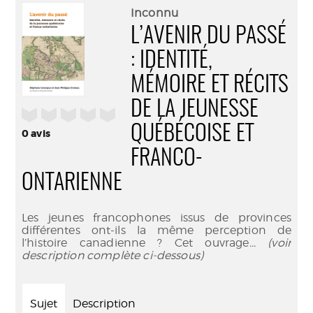
(Nouve
par
Inconnu
fenêtr
mail
L’AVENIR DU PASSÉ
: IDENTITÉ,
MÉMOIRE ET RÉCITS
DE LA JEUNESSE
/5
QUÉBÉCOISE ET
0
avis
FRANCO-
ONTARIENNE
Les jeunes francophones issus de provinces
différentes ont-ils la même perception de
l’histoire canadienne ? Cet ouvrage
... (voir
description complète ci-dessous)
Sujet
Description