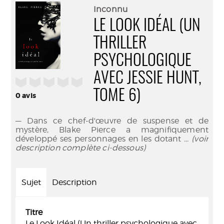
(Nouve
par
Inconnu
fenêtr
mail
LE LOOK IDÉAL (UN
THRILLER
PSYCHOLOGIQUE
AVEC JESSIE HUNT,
/5
TOME 6)
0
avis
— Dans ce chef-d'œuvre de suspense et de
mystère, Blake Pierce a magnifiquement
développé ses personnages en les dotant
... (voir
description complète ci-dessous)
Sujet
Description
Titre
Le Look Idéal (Un thriller psychologique avec