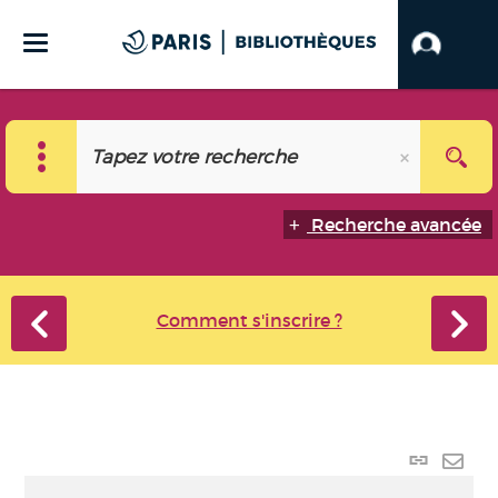
Recherche avancée
Comment s'inscrire ?
Lien
perma
Envo