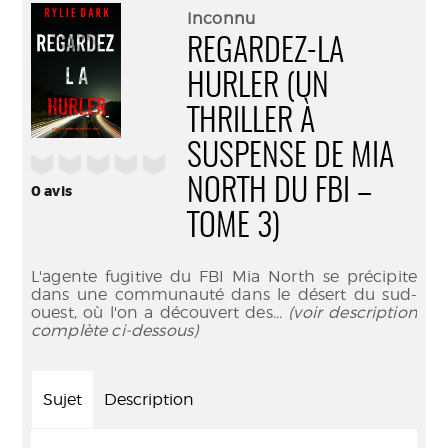
(Nouve
par
Inconnu
fenêtr
mail
REGARDEZ-LA
HURLER (UN
THRILLER À
SUSPENSE DE MIA
/5
NORTH DU FBI –
0
avis
TOME 3)
L'agente fugitive du FBI Mia North se précipite
dans une communauté dans le désert du sud-
ouest, où l'on a découvert des
... (voir description
complète ci-dessous)
Sujet
Description