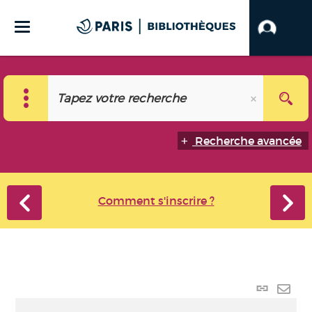
Recherche avancée
Comment s'inscrire ?
Lien
perma
Envo