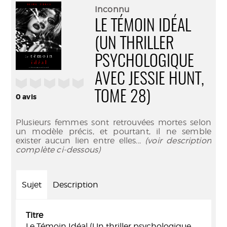
(Nouve
par
Inconnu
fenêtr
mail
LE TÉMOIN IDÉAL
(UN THRILLER
PSYCHOLOGIQUE
AVEC JESSIE HUNT,
/5
TOME 28)
0
avis
Plusieurs femmes sont retrouvées mortes selon
un modèle précis, et pourtant, il ne semble
exister aucun lien entre elles
... (voir description
complète ci-dessous)
Sujet
Description
Titre
Le Témoin Idéal (Un thriller psychologique