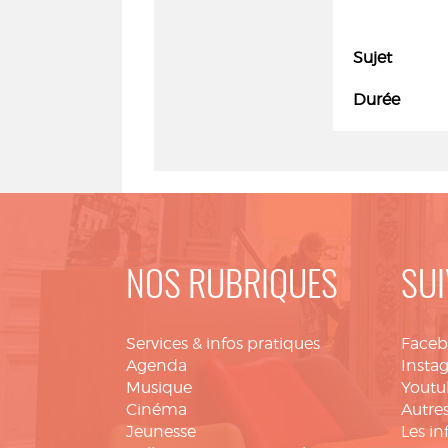
Sujet
Durée
NOS RUBRIQUES
SUI
Services & infos pratiques
Face
Agenda
Insta
Musique
Youtu
Cinéma
Autres
Jeunesse
Les in