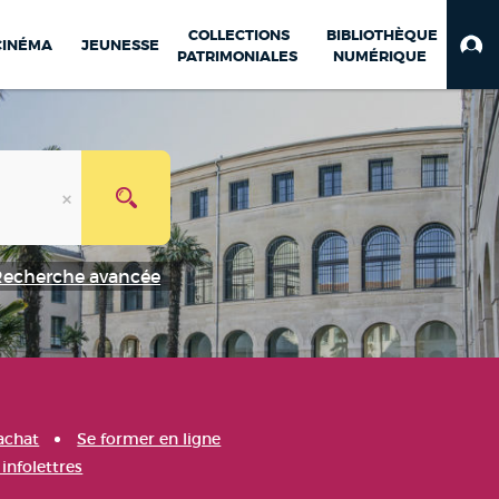
COLLECTIONS
BIBLIOTHÈQUE
CINÉMA
JEUNESSE
PATRIMONIALES
NUMÉRIQUE
Recherche avancée
achat
Se former en ligne
infolettres