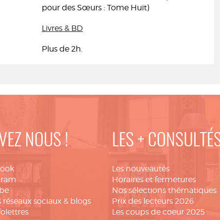
pour des Sœurs : Tome Huit)
Livres & BD
Plus de 2h.
VEZ NOUS !
LES + CONSULTÉ
book
Les nouveautés
gram
Horaires et fermetures
be
Nos sélections thématiques
 réseaux sociaux & blogs
Prix des lecteurs 2026
folettres
Les coups de coeur 2025