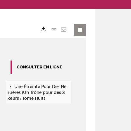
Lien
Exports
permanent
Envoyer
(Nouvelle
par
fenêtre)
mail
CONSULTER EN LIGNE
Une Étreinte Pour Des Hér
itières (Un Trône pour des S
œurs : Tome Huit)