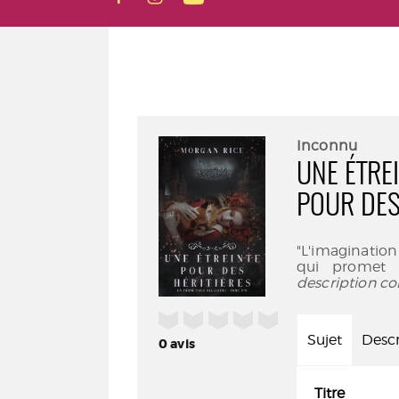
Inconnu
UNE ÉTRE
POUR DES
"L'imaginatio
qui promet d
description co
/5
Sujet
Descr
0
avis
Titre