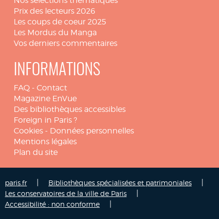
Nos sélections thématiques
Prix des lecteurs 2026
Les coups de coeur 2025
Les Mordus du Manga
Vos derniers commentaires
INFORMATIONS
FAQ
-
Contact
Magazine EnVue
Des bibliothèques accessibles
Foreign in Paris ?
Cookies
-
Données personnelles
Mentions légales
Plan du site
|
|
paris.fr
Bibliothèques spécialisées et patrimoniales
|
Les conservatoires de la ville de Paris
|
Accessibilité : non conforme