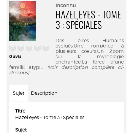
(Nouve
par
Inconnu
fenêtr
mail
HAZEL EYES - TOME
3 : SPÉCIALES
Des êtres Humains
évolués.Une romAnce à
/5
plusieurs cœurs.Un Zoom
0
avis
sur la mythologie
enchantée.La force d’une
famillE atypi
... (voir description complète ci-
dessous)
Sujet
Description
Titre
Hazel eyes - Tome 3 : Spéciales
Sujet