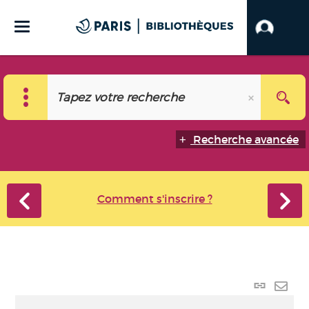
Recherche avancée
Comment s'inscrire ?
Lien
perma
Envo