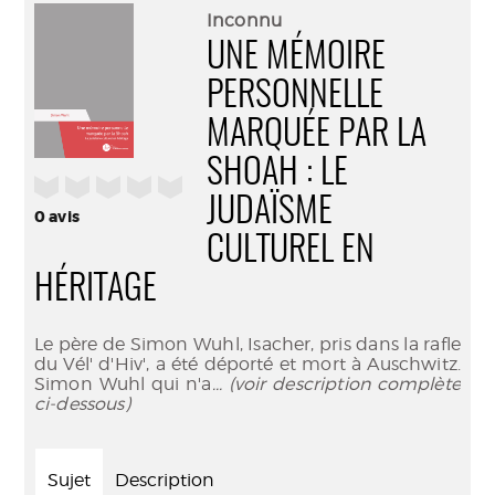
(Nouve
par
Inconnu
fenêtr
mail
UNE MÉMOIRE
PERSONNELLE
MARQUÉE PAR LA
SHOAH : LE
/5
JUDAÏSME
0
avis
CULTUREL EN
HÉRITAGE
Le père de Simon Wuhl, Isacher, pris dans la rafle
du Vél' d'Hiv', a été déporté et mort à Auschwitz.
Simon Wuhl qui n'a
... (voir description complète
ci-dessous)
Sujet
Description