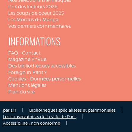
Nos sélections thématiques
Prix des lecteurs 2026
Les coups de coeur 2025
Les Mordus du Manga
Vos derniers commentaires
INFORMATIONS
FAQ
-
Contact
Magazine EnVue
Des bibliothèques accessibles
Foreign in Paris ?
Cookies
-
Données personnelles
Mentions légales
Plan du site
|
|
paris.fr
Bibliothèques spécialisées et patrimoniales
|
Les conservatoires de la ville de Paris
|
Accessibilité : non conforme