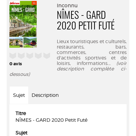
(Nouve
par
Inconnu
fenêtr
mail
NÎMES - GARD
2020 PETIT FUTÉ
Lieux touristiques et culturels,
restaurants, bars,
commerces, centres
/5
d'activités sportives et de
loisirs, informations
... (voir
0
avis
description complète ci-
dessous)
Sujet
Description
Titre
NÎMES - GARD 2020 Petit Futé
Sujet